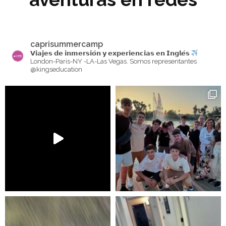
caprisummercamp
𝗩𝗶𝗮𝗷𝗲𝘀 𝗱𝗲 𝗶𝗻𝗺𝗲𝗿𝘀𝗶𝗼́𝗻 𝘆 𝗲𝘅𝗽𝗲𝗿𝗶𝗲𝗻𝗰𝗶𝗮𝘀 𝗲𝗻 𝗜𝗻𝗴𝗹𝗲́𝘀
London-Paris-NY -LA-Las Vegas. Somos representantes
@kingseducation